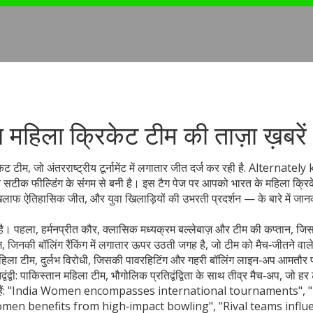
िला क्रिकेट टीम की ताज़ा ख़बरें
 टीम, जो अंतरराष्ट्रीय टूर्नामेंट में लगातार जीत दर्ज कर रही है
. Alternately
 और सटीक फील्डिंग के संगम से बनी है। इस टैग पेज पर आपको भारत के महिला क्रि
खिलाफ ऐतिहासिक जीत, और युवा खिलाड़ियों की उभरती प्रदर्शन — के बारे में जान
 है। पहला,
हर्मनप्रीत कौर
,
क्लासिक मध्यक्रम बल्लेबाज़ और टीम की कप्तान, जि
ज़, जिनकी बॉलिंग रैंकिंग में लगातार ऊपर उठती जगह है
, जो टीम को मैच‑जीतने वाले 
महिला टीम
,
दुर्लभ विरोधी, जिसकी पावरहिटिंग और गहरी बॉलिंग लाइन‑अप आमतौर 
ंद्वी:
पाकिस्तान महिला टीम
,
भौगोलिक प्रतिद्वंद्विता के साथ तीव्र मैच‑अप
, जो हर 
ाव करती हैं: "India Women encompasses international tournaments", 
men benefits from high‑impact bowling", "Rival teams influ