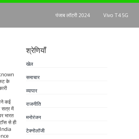
पंजाब लॉटरी 2024
Vivo T4 5G
श्रेणियाँ
खेल
 known
समाचार
केट के
कारी
व्यापार
सने कई
राजनीति
सत्र में
पर भारत
मनोरंजन
टॉस से ही
"India
टेक्नोलॉजी
ence