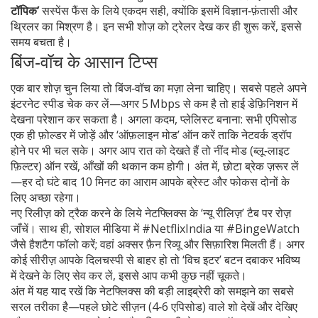
टॉपिक’
सस्पेंस फैंस के लिये एकदम सही, क्योंकि इसमें विज्ञान‑फ़ंतासी और
थ्रिलर का मिश्रण है। इन सभी शोज़ को ट्रेलर देख कर ही शुरू करें, इससे
समय बचता है।
बिंज‑वॉच के आसान टिप्स
एक बार शोज़ चुन लिया तो बिंज‑वॉच का मज़ा लेना चाहिए। सबसे पहले अपने
इंटरनेट स्पीड चेक कर लें—अगर 5 Mbps से कम है तो हाई डेफ़िनिशन में
देखना परेशान कर सकता है। अगला कदम, प्लेलिस्ट बनाना: सभी एपिसोड
एक ही फ़ोल्डर में जोड़ें और ‘ऑफ़लाइन मोड’ ऑन करें ताकि नेटवर्क ड्रॉप
होने पर भी चल सके। अगर आप रात को देखते हैं तो नींद मोड (ब्लू‑लाइट
फ़िल्टर) ऑन रखें, आँखों की थकान कम होगी। अंत में, छोटा ब्रेक ज़रूर लें
—हर दो घंटे बाद 10 मिनट का आराम आपके ब्रेस्ट और फोकस दोनों के
लिए अच्छा रहेगा।
नए रिलीज़ को ट्रैक करने के लिये नेटफ्लिक्स के ‘न्यू रीलिज़’ टैब पर रोज़
जाँचें। साथ ही, सोशल मीडिया में #NetflixIndia या #BingeWatch
जैसे हैशटैग फॉलो करें; वहां अक्सर फ़ैन रिव्यू और सिफ़ारिश मिलती हैं। अगर
कोई सीरीज़ आपके दिलचस्पी से बाहर हो तो ‘विच इटर’ बटन दबाकर भविष्य
में देखने के लिए सेव कर लें, इससे आप कभी कुछ नहीं चूकते।
अंत में यह याद रखें कि नेटफ्लिक्स की बड़ी लाइब्रेरी को समझने का सबसे
सरल तरीका है—पहले छोटे सीज़न (4‑6 एपिसोड) वाले शो देखें और देखिए