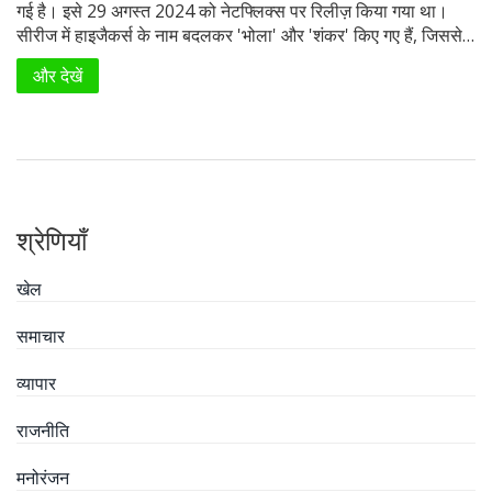
गई है। इसे 29 अगस्त 2024 को नेटफ्लिक्स पर रिलीज़ किया गया था।
सीरीज में हाइजैकर्स के नाम बदलकर 'भोला' और 'शंकर' किए गए हैं, जिससे
ऐतिहासिक तथ्यों को तोड़-मरोड़कर प्रस्तुत करने का आरोप लगा है। इस पर
और देखें
सोशल मीडिया पर बहस छिड़ गई है और लोग सीरीज का बहिष्कार करने की
मांग कर रहे हैं।
श्रेणियाँ
खेल
समाचार
व्यापार
राजनीति
मनोरंजन