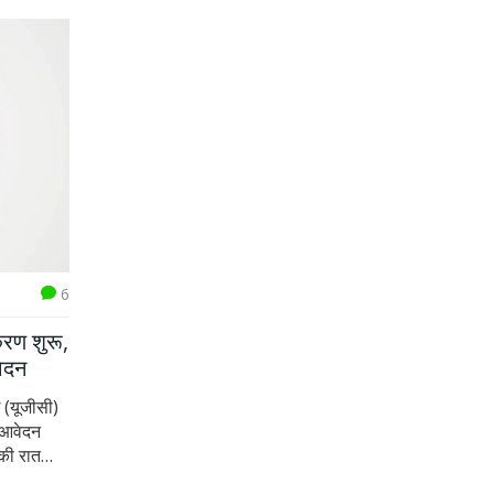
6
रण शुरू,
ेदन
ग (यूजीसी)
न आवेदन
 की रात
र आवेदन