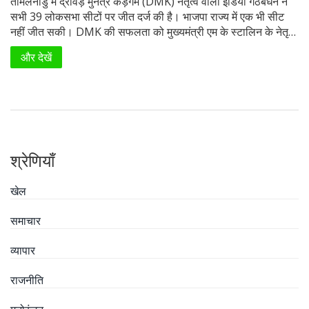
तमिलनाडु में द्रविड़ मुनेत्र कड़गम (DMK) नेतृत्व वाली इंडिया गठबंधन ने
सभी 39 लोकसभा सीटों पर जीत दर्ज की है। भाजपा राज्य में एक भी सीट
नहीं जीत सकी। DMK की सफलता को मुख्यमंत्री एम के स्टालिन के नेतृत्व
और मजबूत गठबंधन का परिणाम माना जा रहा है।
और देखें
श्रेणियाँ
खेल
समाचार
व्यापार
राजनीति