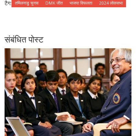
टैग:
तमिलनाडु चुनाव
DMK जीत
भाजपा विफलता
2024 लोकसभा
संबंधित पोस्ट