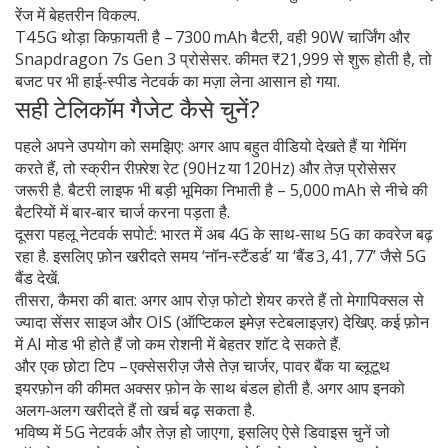
रेंज में बेहतरीन विकल्प.
T4 5G थोड़ा किफ़ायती है – 7300 mAh बैटरी, वही 90W चार्जिंग और
Snapdragon 7s Gen 3 प्रोसेसर. कीमत ₹21,999 से शुरू होती है, तो
बजट पर भी हाई‑स्पीड नेटवर्क का मज़ा लेना आसान हो गया.
सही टेलिकॉम गैजेट कैसे चुनें?
पहले अपने उपयोग को समझिए: अगर आप बहुत वीडियो देखते हैं या गेमिंग
करते हैं, तो स्क्रीन रीफ़्रेश रेट (90Hz या 120Hz) और तेज़ प्रोसेसर
जरूरी है. बैटरी लाइफ भी बड़ी भूमिका निभाती है – 5,000 mAh से नीचे की
बैटरियों में बार‑बार चार्ज करना पड़ता है.
दूसरा पहलू नेटवर्क सपोर्ट: भारत में अब 4G के साथ‑साथ 5G का कवरेज बढ़
रहा है. इसलिए फ़ोन खरीदते समय ‘नॉन‑स्टैंडर्ड’ या ‘बैंड 3, 41, 77’ जैसे 5G
बैंड देखें.
तीसरा, कैमरा की बात: अगर आप रोज़ फोटो शेयर करते हैं तो मेगापिक्सल से
ज्यादा सेंसर साइज और OIS (ऑप्टिकल इमेज़ स्टेबलाइज़र) देखिए. कई फ़ोन
में AI मोड भी होते हैं जो कम रोशनी में बेहतर शॉट दे सकते हैं.
और एक छोटा टिप – एक्सेसरीज़ जैसे तेज़ चार्जर, पावर बैंक या ब्लूटूथ
इयरफ़ोन की कीमत अक्सर फ़ोन के साथ बंडल होती है. अगर आप इनको
अलग‑अलग खरीदते हैं तो खर्च बढ़ सकता है.
भविष्य में 5G नेटवर्क और तेज़ हो जाएगा, इसलिए ऐसे डिवाइस चुनें जो