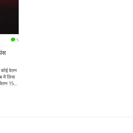
5
यंस
ष कोई वेतन
 में लिया
 वेतन 15
ने वेतन,
।