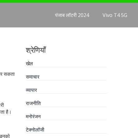
पंजाब लॉटरी 2024
Vivo T4 5G
श्रेणियाँ
खेल
ुधर सकता
समाचार
व्यापार
राजनीति
लरी
ाता है।
मनोरंजन
टेक्नोलॉजी
– इनको