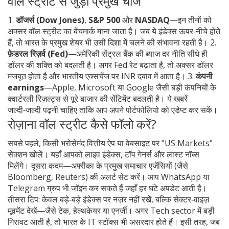
वॉल स्ट्रीट से जुड़ी प्रमुख चीजें
1.
डॉजर्स (Dow Jones)
,
S&P 500
और
NASDAQ
—इन तीनों को
अक्सर वॉल स्ट्रीट का बेंचमार्क माना जाता है। जब ये इंडेक्स ऊपर‑नीचे होते
हैं, तो भारत के प्रमुख शेयर भी उसी दिशा में चलने की संभावना रहती है। 2.
फ़ेडरल रिज़र्व (Fed)
—अमेरिकी सेंट्रल बैंक की ब्याज दर नीति सीधे ही
डॉलर की शक्ति को बदलती है। अगर Fed रेट बढ़ाता है, तो अक्सर डॉलर
मजबूत होता है और भारतीय एक्सचेंज पर INR दबाव में आता है। 3.
कंपनी
earnings
—Apple, Microsoft या Google जैसी बड़ी कंपनियों के
क्वार्टरली रिज़ल्ट्स से पूरे बाजार की सेंटिमेंट बदलती है। ये खबरें
जल्दी‑जल्दी पढ़नी चाहिए ताकि आप अपने पोर्टफोलियो को एडेप्ट कर सकें।
रोज़ाना वॉल स्ट्रीट कैसे फॉलो करें?
सबसे पहले, किसी भरोसेमंद वित्तीय ऐप या वेबसाइट पर "US Markets"
सेक्शन खोलें। यहाँ आपको लाइव इंडेक्स, टॉप गेनर्स और लास्ट नॉब्स
मिलेंगे। दूसरा कदम—अफ़्रीका के प्रमुख समाचार एजेंसियों (जैसे
Bloomberg, Reuters) की अलर्ट सेट करें। आप WhatsApp या
Telegram ग्रुप भी जॉइन कर सकते हैं जहाँ हर घंटे अपडेट आती है।
तीसरा टिप: केवल बड़े‑बड़े इंडेक्स पर नज़र नहीं रखें, बल्कि सेक्टर‑वाइज़
मूवमेंट देखें—जैसे टेक, हेल्थकेयर या एनर्जी। अगर Tech sector में बड़ी
गिरावट आती है, तो भारत के IT स्टॉक्स भी असरदार होते हैं। इसी तरह, जब