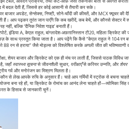
टाइम टेबल, आवेदन प्रक्रिया, तथा कट‑ऑफ़ जैसी तकनीकी बातों से अवगत कराती
ं बदल देती हैं, जिससे हर कोई आसानी से तैयारी कर सके।
ेयर बाजार अपडेट
,
सेन्सेक्स, निफ्टी, सोने‑चाँदी की कीमतें, और MCX फ्यूचर की द
ती हैं। आप पढ़कर तुरंत जान पाएँगे कि कब खरीदें, कब बेचें, और कौनसे सेक्टर में 
रह नहीं, बल्कि ‘दैनिक निवेश गाइड’ बनाती हैं।
पोर्ट
,
इंडिया A, केएल राहुल, बांग्लादेश‑अफ़ग़ानिस्तान टी20, महिला क्रिकेट क
्विज़ के साथ प्रस्तुत किया जाता है। आप पढ़ेंगे कि कैसे “केएल राहुल ने 104 रन
को 88 रन से हराया” जैसे मोड्ल्स को विश्लेषित करके अगली जीत की भविष्यवाणी 
परीक्षा, शेयर बाजार और क्रिकेट को एक ही मंच पर लाती हैं, जिससे पाठक विविध ज
है, जहाँ
स्वास्थ्य सूचना
से जीवनशैली सुधार,
परीक्षाएँ
से करियर उन्नति, और
शेयर 
ट्रीय गर्व और मनोरंजन का मिश्रण मिलता है।
ौन से लेख आपके रुचि के अनुसार हैं। चाहे आप गर्मियों में स्ट्रोक से बचना चाहते 
 योजना बना रहे हों, या क्रिकेट के रोमांच का आनंद लेना चाहते हों—व्योमिका सिंह क
रत के हिसाब से जानकारी चुनें।