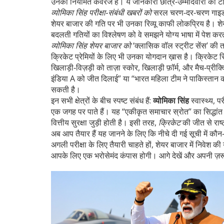
उनका नियमित कवरेज है। ये जानकारी छात्र‑उम्मीदवारों को 
व्योमिका सिंह परीक्षा‑संबंधी खबरों को
सरल चरण‑दर‑चरण गाइड मे
शेयर बाजार की गति पर भी उनका रिव्यू काफी लोकप्रिय है।
श
बदलती गतियों का विश्लेषण
को वे समझने योग्य भाषा में पेश कर
व्योमिका सिंह शेयर बाजार को
‘क्लासिक वॉल स्ट्रीट सेंस’ की त
क्रिकेट प्रेमियों के लिए भी उनका योगदान ख़ास है।
क्रिकेट रि
खिलाड़ी‑विज़ड़ी
को ताज़ा स्कोर, खिलाड़ी फ़ॉर्म, और मैच‑प्रीक
इंडिया A को जीत दिलाई” या “भारत महिला टीम ने पाकिस्तान 
सकती है।
इन सभी क्षेत्रों के बीच स्पष्ट संबंध हैं:
व्योमिका सिंह
स्वास्थ्य, 
एक जगह पर पाते हैं। यह “एकीकृत समाचार स्रोत” का सिद्धांत 
वित्तीय सुरक्षा जुड़ी होती है। इसी तरह,
क्रिकेट
की जीत से राष्
अब आप तैयार हैं यह जानने के लिए कि नीचे दी गई सूची में कौन‑क
अगली परीक्षा के लिए तैयारी चाहते हों, शेयर बाजार में निवेश की
आपके लिए एक भरोसेमंद कंपास होगी। आगे देखें और अपनी ज़रू