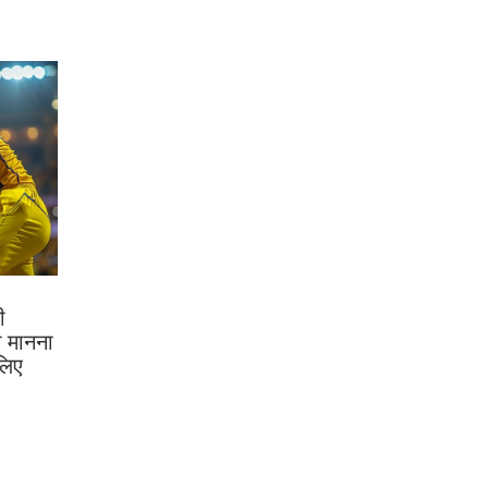
ी
ा मानना
लिए