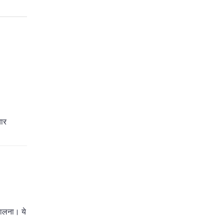
बार
डालना। ये