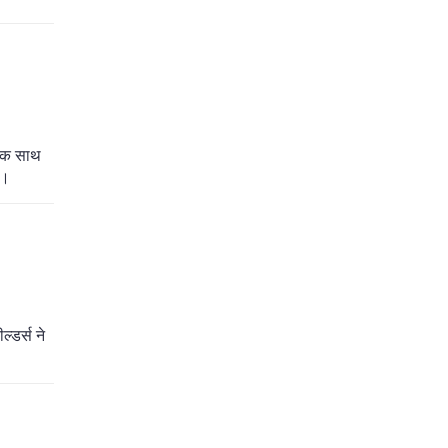
 एक साथ
ै।
्डर्स ने