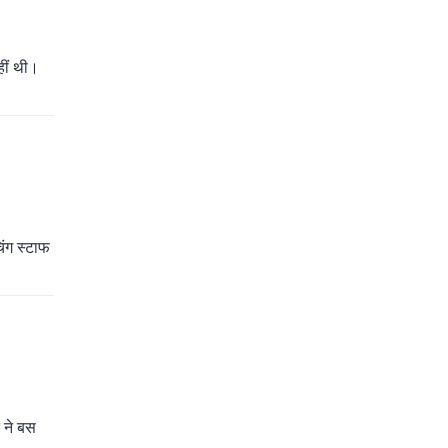
हीं थी।
िंग स्टाफ
न ने बस