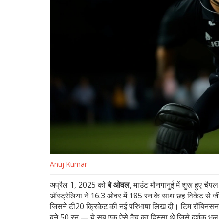
Anuj Kumar
अप्रैल 1, 2025 को
बे ओवल
,
माउंट मौनगानुई
में शुरू हुए
चैपल
ऑस्ट्रेलिया
ने 16.3 ओवर में 185 रन के साथ छह विकेट से जीत
जिसने टी20 क्रिकेट की नई परिभाषा लिख दी। टिम रॉबिनसन 
बने 50 रन — ये सब एक ऐसे मैच का हिस्सा थे जिसे दर्शक भूल न