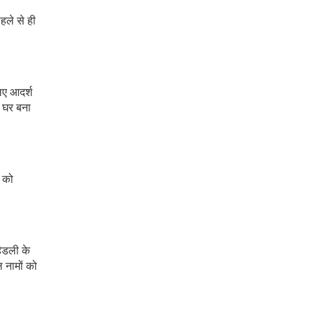
हले से ही
लिए आदर्श
म घर बना
स को
हैडली के
 नामों को