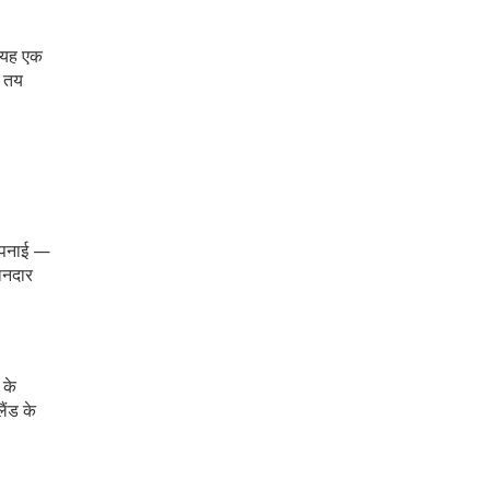
िए यह एक
र तय
 अपनाई —
शानदार
 के
ैंड के