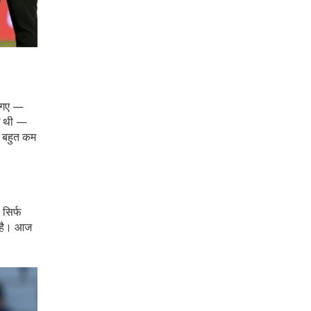
ो गए —
ीख थी —
र बहुत कम
 सिर्फ
ी है। आज