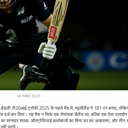
16 नवंबर 2025
-हैडली टी20आई ट्रॉफी 2025
के पहले मैच में,
न्यूजीलैंड
ने 181 रन बनाए, लेकि
 दर्ज कर दिया। यह मैच न सिर्फ एक रोमांचक चैलेंज था, बल्कि एक ऐसा प्रदर्शन
का शानदार शतक, ऑस्ट्रेलियाई बल्लेबाजों का बिना डर का आक्रमण, और तीन ओ
हीं पाएंगे।