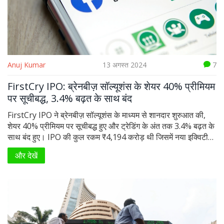
Anuj Kumar
13 अगस्त 2024
7
FirstCry IPO: ब्रेनबीज़ सॉल्यूशंस के शेयर 40% प्रीमियम
पर सूचीबद्ध, 3.4% बढ़त के साथ बंद
FirstCry IPO ने ब्रेनबीज़ सॉल्यूशंस के माध्यम से शानदार शुरुआत की,
शेयर 40% प्रीमियम पर सूचीबद्ध हुए और ट्रेडिंग के अंत तक 3.4% बढ़त के
साथ बंद हुए। IPO की कुल रकम ₹4,194 करोड़ थी जिसमें नया इक्विटी
शेयर और प्रस्तावित बिक्री शामिल थी। कंपनी का उद्देश्य है बेबीहग ब्रांड
और देखें
की दुकानें स्थापित करना, सब्सिडियरीज़ में निवेश, विदेश में विस्तार और
बिक्री और विपणन पहलों में वृद्धि करना।