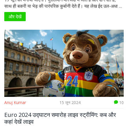
साथ ही बकरी या भेड़ की पारंपरिक कुर्बानी देते हैं। यह लेख ईद उल-अधा पर
शुभकामनाओं, संदेश, कोट्स, और इमेज शेयर करने के कई तरीके प्रदान
और देखें
करता है। इसमें फेसबुक और व्हाट्सएप पर उपयोग के लिए विचार भी शामिल
हैं।
Anuj Kumar
15 जून 2024
10
Euro 2024 उद्घाटन समारोह लाइव स्ट्रीमिंग: कब और
कहां देखें लाइव