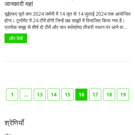
जानकारी यहां
यूईएफए यूरो कप 2024 जर्मनी में 14 जून से 14 जुलाई 2024 तक आयोजित
होगा। टूर्नामेंट में 24 टीमें होंगी जिन्हें छह समूहों में विभाजित किया गया है।
प्रत्येक समूह से शीर्ष दो टीमें और चार सर्वश्रेष्ठ तीसरी स्थान पर आने वाली
टीमें नॉकआउट चरण में प्रवेश करेंगी। नॉकआउट चरण में राउंड ऑफ 16,
और देखें
क्वार्टरफाइनल, सेमीफाइनल और फाइनल शामिल होंगे।
1
…
13
14
15
16
17
18
19
श्रेणियाँ