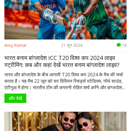
Anuj Kumar
21 जून 2024
18
भारत बनाम बांग्लादेश ICC T20 विश्व कप 2024 लाइव
स्ट्रीमिंग: कब और कहां देखें भारत बनाम बांग्लादेश लाइव?
भारत और बांग्लादेश के बीच आगामी T20 विश्व कप 2024 के मैच की चर्चा
करता है। यह मैच 22 जून को सर विवियन रिचर्ड्स स्टेडियम, नॉर्थ साउंड,
एंटीगुआ में होगा। भारतीय टीम की कप्तानी रोहित शर्मा करेंगे और बांग्लादेश
की कप्तानी नजमुल हुसैन शांतो करेंगे। मैच सुबह 8:00 बजे IST पर शुरू
और देखें
होगा और स्टार स्पोर्ट्स नेटवर्क पर लाइव देखा जा सकता है।