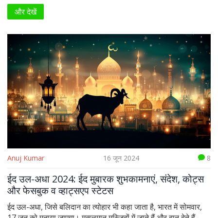
265 रन बनाए, जबकि दक्षिण अफ्रीका 143 रनों से हार गई। मंधाना को
और देखें
'प्लेयर ऑफ द मैच' का खिताब मिला।
Anuj Kumar
16 जून 2024
8
ईद उल-अधा 2024: ईद मुबारक शुभकामनाएं, संदेश, कोट्स
और फेसबुक व व्हाट्सएप स्टेटस
ईद उल-अधा, जिसे बलिदान का त्योहार भी कहा जाता है, भारत में सोमवार,
17 जून को मनाया जाएगा। मुसलमान मस्जिदों में जाते हैं और दान देते हैं,